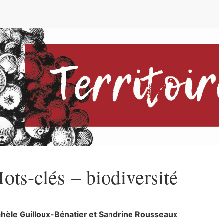
e
ots-clés – biodiversité
chèle
Guilloux-Bénatier
et
Sandrine
Rousseaux