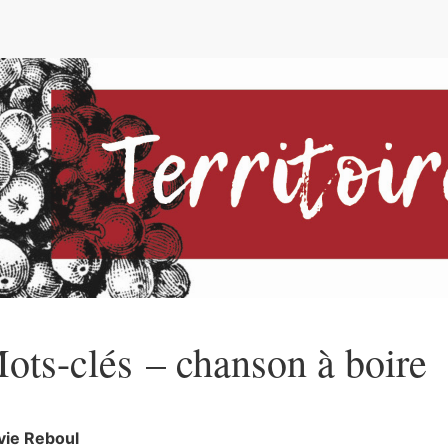
e
ots-clés – chanson à boire
vie
Reboul