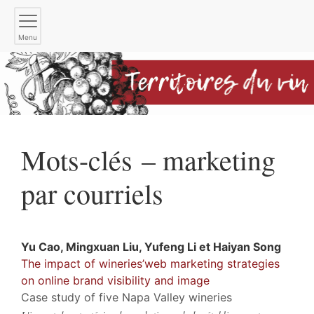
Menu
Mots-clés – marketing
par courriels
Yu
Cao
,
Mingxuan
Liu
,
Yufeng
Li
et
Haiyan
Song
The impact of wineries’web marketing strategies
on online brand visibility and image
Case study of five Napa Valley wineries