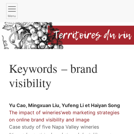
Menu
Keywords – brand
visibility
Yu
Cao
,
Mingxuan
Liu
,
Yufeng
Li
et
Haiyan
Song
The impact of wineries’web marketing strategies
on online brand visibility and image
Case study of five Napa Valley wineries