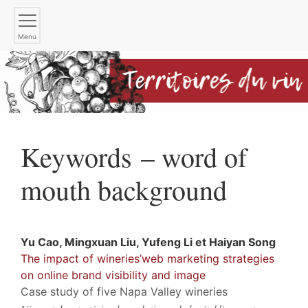
Menu
Keywords – word of
mouth background
Yu
Cao
,
Mingxuan
Liu
,
Yufeng
Li
et
Haiyan
Song
The impact of wineries’web marketing strategies
on online brand visibility and image
Case study of five Napa Valley wineries