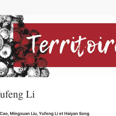
e
ufeng
Li
Cao
,
Mingxuan
Liu
,
Yufeng
Li
et
Haiyan
Song