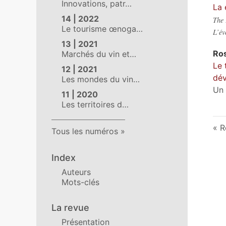
Innovations, patr…
La 
14 | 2022
The 
Le tourisme œnoga…
L’év
13 | 2021
Ro
Marchés du vin et…
Le 
12 | 2021
dé
Les mondes du vin…
Un 
11 | 2020
Les territoires d…
R
Tous les numéros
Index
Auteurs
Mots-clés
La revue
Présentation