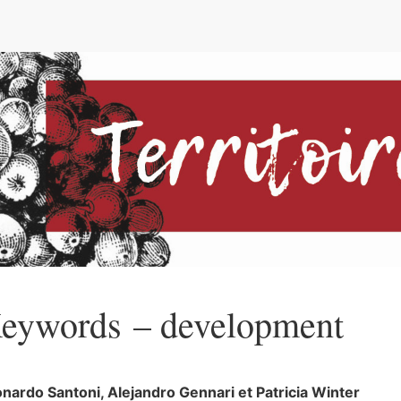
e
eywords – development
onardo
Santoni
,
Alejandro
Gennari
et
Patricia
Winter