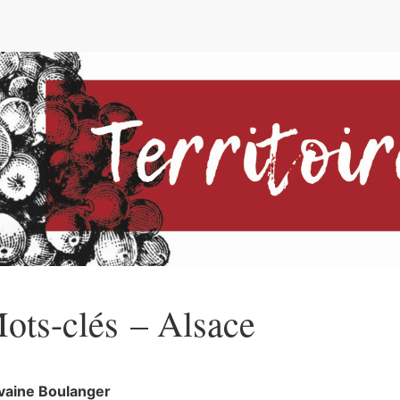
e
ots-clés – Alsace
vaine
Boulanger