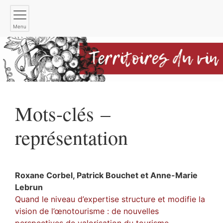
Menu
Mots-clés –
représentation
Roxane
Corbel
,
Patrick
Bouchet
et
Anne-Marie
Lebrun
Quand le niveau d’expertise structure et modifie la
vision de l’œnotourisme : de nouvelles
perspectives de valorisation du tourisme