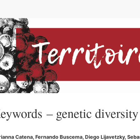
e
eywords – genetic diversity
rianna
Catena
,
Fernando
Buscema
,
Diego
Lijavetzky
,
Seba