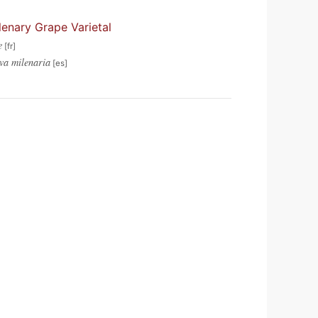
lenary Grape Varietal
e
uva milenaria