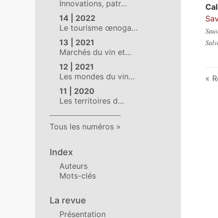
Innovations, patr…
Ca
14 | 2022
Sav
Le tourisme œnoga…
Sauv
13 | 2021
Salv
Marchés du vin et…
12 | 2021
Les mondes du vin…
R
11 | 2020
Les territoires d…
Tous les numéros
Index
Auteurs
Mots-clés
La revue
Présentation