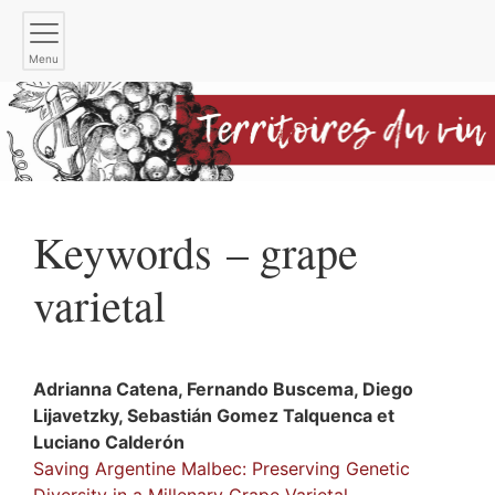
Menu
Keywords – grape
varietal
Adrianna
Catena
,
Fernando
Buscema
,
Diego
Lijavetzky
,
Sebastián
Gomez Talquenca
et
Luciano
Calderón
Saving Argentine Malbec: Preserving Genetic
Diversity in a Millenary Grape Varietal