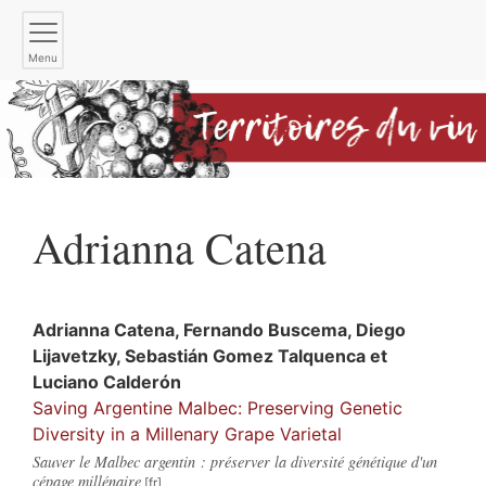
Menu
Adrianna
Catena
Adrianna
Catena
,
Fernando
Buscema
,
Diego
Lijavetzky
,
Sebastián
Gomez Talquenca
et
Luciano
Calderón
Saving Argentine Malbec: Preserving Genetic
Diversity in a Millenary Grape Varietal
Sauver le Malbec argentin : préserver la diversité génétique d'un
cépage millénaire