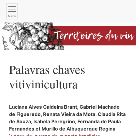
Menu
Palavras chaves –
vitivinicultura
Luciana Alves Caldeira
Brant
,
Gabriel Machado
de Figueredo
,
Renata Vieira
da Mota
,
Claudia Rita
de Souza
,
Isabela
Peregrino
,
Fernanda de Paula
Fernandes
et
Murillo de Albuquerque
Regina
Vinhos de inverno do sudeste brasileiro