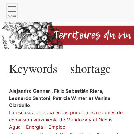
Menu
Keywords – shortage
Alejandro
Gennari
,
Félix Sebastián
Riera
,
Leonardo
Santoni
,
Patricia
Winter
et
Vanina
Ciardullo
La escasez de agua en las principales regiones de
expansión vitivinícola de Mendoza y el Nexus
Agua – Energía – Empleo