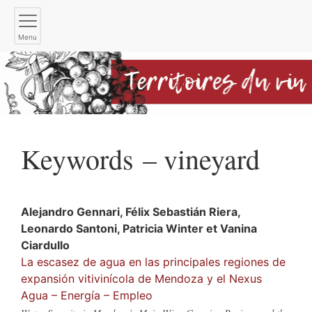
Menu
Keywords – vineyard
Alejandro
Gennari
,
Félix Sebastián
Riera
,
Leonardo
Santoni
,
Patricia
Winter
et
Vanina
Ciardullo
La escasez de agua en las principales regiones de
expansión vitivinícola de Mendoza y el Nexus
Agua – Energía – Empleo