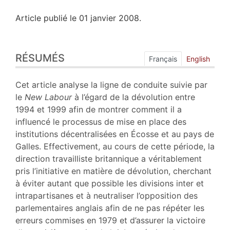
Article publié le 01 janvier 2008.
Résumés
RÉSUMÉS
Plan
Français
English
Texte
Bibliographie
Cet article analyse la ligne de conduite suivie par
Notes
le
New Labour
à l’égard de la dévolution entre
Citer cet article
1994 et 1999 afin de montrer comment il a
Auteur
influencé le processus de mise en place des
institutions décentralisées en Écosse et au pays de
Galles. Effectivement, au cours de cette période, la
direction travailliste britannique a véritablement
pris l’initiative en matière de dévolution, cherchant
à éviter autant que possible les divisions inter et
intrapartisanes et à neutraliser l’opposition des
parlementaires anglais afin de ne pas répéter les
erreurs commises en 1979 et d’assurer la victoire