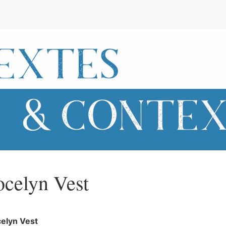
e
ocelyn
Vest
celyn
Vest