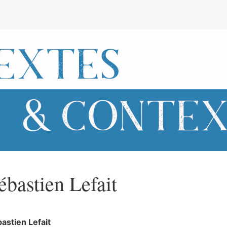
e
ébastien
Lefait
bastien
Lefait