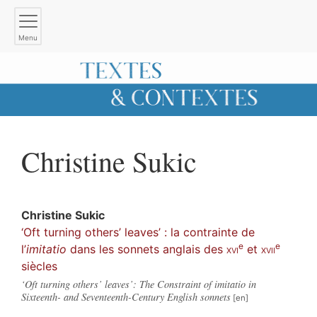
Menu
Christine
Sukic
Christine
Sukic
‘Oft turning others’ leaves’ : la contrainte de
e
e
l’
imitatio
dans les sonnets anglais des
xvi
et
xvii
siècles
‘Oft turning others’ leaves’: The Constraint of imitatio in
Sixteenth- and Seventeenth-Century English sonnets