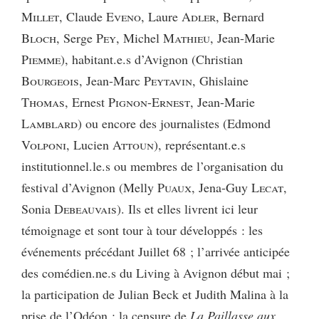
Millet
, Claude
Eveno
, Laure
Adler
, Bernard
Bloch
, Serge
Pey
, Michel
Mathieu
, Jean-Marie
Piemme
), habitant.e.s d’Avignon (Christian
Bourgeois
, Jean-Marc
Peytavin
, Ghislaine
Thomas
, Ernest
Pignon-Ernest
, Jean-Marie
Lamblard
) ou encore des journalistes (Edmond
Volponi
, Lucien
Attoun
), représentant.e.s
institutionnel.le.s ou membres de l’organisation du
festival d’Avignon (Melly
Puaux
, Jena-Guy
Lecat
,
Sonia
Debeauvais
). Ils et elles livrent ici leur
témoignage et sont tour à tour développés : les
événements précédant Juillet 68 ; l’arrivée anticipée
des comédien.ne.s du Living à Avignon début mai ;
la participation de Julian Beck et Judith Malina à la
prise de l’Odéon ; la censure de
La Paillasse aux