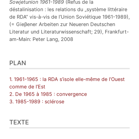
Sowjetunion 1961-1989
(Refus de la
déstalinisation : les relations du „système littéraire
de RDA“ vis-à-vis de l’Union Soviétique 1961-1989),
(= Gieβener Arbeiten zur Neueren Deutschen
Literatur und Literaturwissenschaft; 29), Frankfurt-
am-Main: Peter Lang, 2008
Plan
PLAN
Texte
Citer cet article
Auteur
1. 1961-1965 : la RDA s’isole elle-même de l’Ouest
comme de l’Est
2. De 1965 à 1985 : convergence
3. 1985-1989 : sclérose
TEXTE