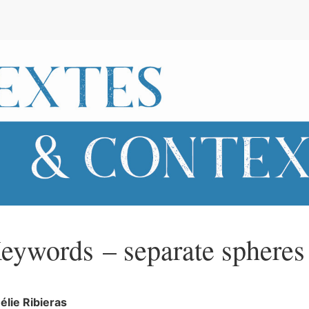
e
eywords – separate spheres
élie
Ribieras