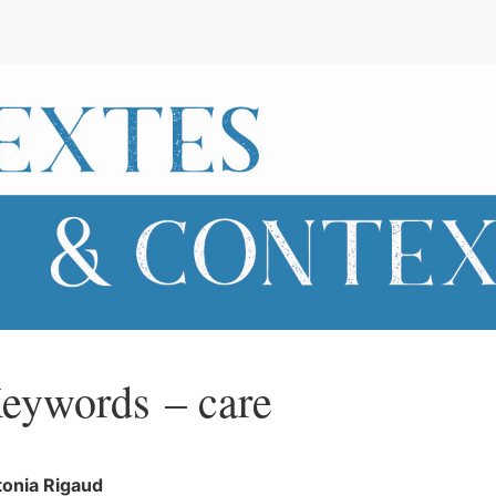
e
eywords – care
tonia
Rigaud