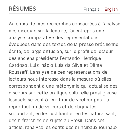
Résumés
RÉSUMÉS
Index
Français
English
Plan
Texte
Au cours de mes recherches consacrées à l’analyse
Bibliographie
des discours sur la lecture, j’ai entrepris une
Notes
analyse comparative des représentations
Citer cet article
évoquées dans des textes de la presse brésilienne
Auteur
écrite, de large diffusion, sur le profil de lecteur
des anciens présidents Fernando Henrique
Cardoso, Luiz Inácio Lula da Silva et Dilma
Rousseff. L’analyse de ces représentations de
lecteurs nous intéresse dans la mesure où elles
correspondent à une métonymie qui actualise des
discours sur cette pratique culturelle prestigieuse,
lesquels servent à leur tour de vecteur pour la
reproduction de valeurs et de stigmates
supportant, en les justifiant et en les naturalisant,
des hiérarchies de sujets au Brésil. Dans cet
article, j’analyse les écrits des principaux journaux