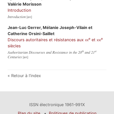
Valérie
Morisson
Introduction
Introduction
Jean-Luc
Gerrer
,
Mélanie
Joseph-Vilain
et
Catherine
Orsini-Saillet
e
e
Discours autoritaires et résistances aux
xx
et
xxi
siècles
th
st
Authoritarian Discourses and Resistance in the 20
and 21
Centuries
Retour à l’index
ISSN électronique 1961-991X
Plan du site
Politiques de publication