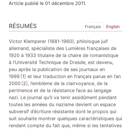
Article publié le 01 décembre 2011.
Résumés
RÉSUMÉS
Plan
Français
English
Texte
Bibliographie
Victor Klemperer (1881-1960), philologue juif
Notes
allemand, spécialiste des Lumières françaises de
Citer cet article
1920 à 1933 titulaire de la chaire de romanistique
Auteur
à l’Université Technique de Dresde, est devenu,
peu après la publication de ses journaux en
1999
1
et leur traduction en français parue en l’an
2000
2
, l’emblème de la clairvoyance, de la
pertinence et de la résistance face au langage
nazi. Le journal qu’il va tenir assidûment pendant
toutes les années du nazisme devient un espace
subversif d’écriture résistante dont le propos qui
suit souhaite montrer quelques caractéristiques qui
rendent compte du fait que, même si les tentatives