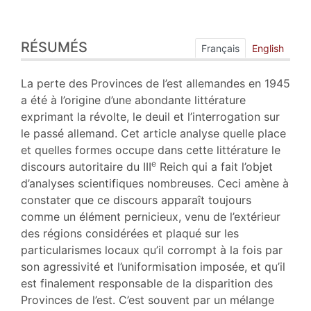
Résumés
RÉSUMÉS
Plan
Français
English
Texte
Bibliographie
La perte des Provinces de l’est allemandes en 1945
Notes
a été à l’origine d’une abondante littérature
Citer cet article
exprimant la révolte, le deuil et l’interrogation sur
Auteur
le passé allemand. Cet article analyse quelle place
et quelles formes occupe dans cette littérature le
e
discours autoritaire du III
Reich qui a fait l’objet
d’analyses scientifiques nombreuses. Ceci amène à
constater que ce discours apparaît toujours
comme un élément pernicieux, venu de l’extérieur
des régions considérées et plaqué sur les
particularismes locaux qu’il corrompt à la fois par
son agressivité et l’uniformisation imposée, et qu’il
est finalement responsable de la disparition des
Provinces de l’est. C’est souvent par un mélange