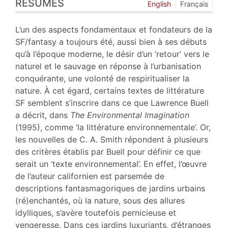
RÉSUMÉS
Index
English
Français
Plan
Texte
L’un des aspects fondamentaux et fondateurs de la
Bibliographie
SF/fantasy a toujours été, aussi bien à ses débuts
Notes
qu’à l’époque moderne, le désir d’un ‘retour’ vers le
Citer cet article
naturel et le sauvage en réponse à l’urbanisation
Auteur
conquérante, une volonté de respiritualiser la
nature. À cet égard, certains textes de littérature
SF semblent s’inscrire dans ce que Lawrence Buell
a décrit, dans
The Environmental Imagination
(1995), comme ‘la littérature environnementale’. Or,
les nouvelles de C. A. Smith répondent à plusieurs
des critères établis par Buell pour définir ce que
serait un ‘texte environnemental’. En effet, l’œuvre
de l’auteur californien est parsemée de
descriptions fantasmagoriques de jardins urbains
(ré)enchantés, où la nature, sous des allures
idylliques, s’avère toutefois pernicieuse et
vengeresse. Dans ces jardins luxuriants, d’étranges