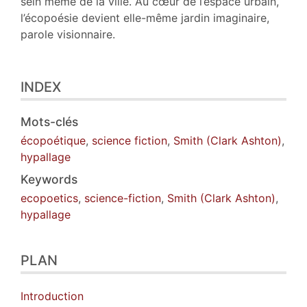
sein même de la ville. Au cœur de l’espace urbain,
l’écopoésie devient elle-même jardin imaginaire,
parole visionnaire.
INDEX
Mots-clés
écopoétique
,
science fiction
,
Smith (Clark Ashton)
,
hypallage
Keywords
ecopoetics
,
science-fiction
,
Smith (Clark Ashton)
,
hypallage
PLAN
Introduction