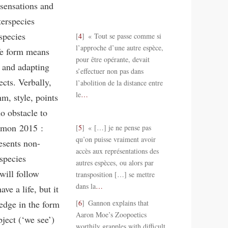
 sensations and
terspecies
species
4
« Tout se passe comme si
l’approche d’une autre espèce,
ife form means
pour être opérante, devait
 and adapting
s’effectuer non pas dans
ects. Verbally,
l’abolition de la distance entre
le
…
m, style, points
o obstacle to
imon 2015 :
5
« […] je ne pense pas
qu’on puisse vraiment avoir
esents non-
accès aux représentations des
-species
autres espèces, ou alors par
will follow
transposition […] se mettre
dans la
…
ve a life, but it
edge in the form
6
Gannon explains that
Aaron Moe’s Zoopoetics
ject (‘we see’)
worthily grapples with difficult