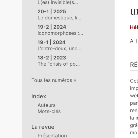
L(es) invisible(s…
u
20-1 | 2025
Le domestique, li…
19-2 | 2024
Hé
Iconomorphoses :…
Art
19-1 | 2024
L’entre-deux, une…
Ré
18-2 | 2023
The “crisis of po…
R
Ind
Pla
Tex
Tous les numéros
Cet
Bib
imp
No
wéb
Index
Cit
par
Auteurs
Aut
ren
Mots-clés
la 
grâ
La revue
mon
Présentation