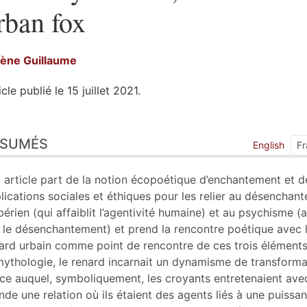
rban fox
lène
Guillaume
icle publié le 15 juillet 2021.
sumés
ÉSUMÉS
ex
English
Fr
n
te
 article part de la notion écopoétique d’enchantement et d
liographie
lications sociales et éthiques pour les relier au désenchan
tes
érien (qui affaiblit l’agentivité humaine) et au psychisme (a
er cet article
 le désenchantement) et prend la rencontre poétique avec 
eur
ard urbain comme point de rencontre de ces trois élément
mythologie, le renard incarnait un dynamisme de transforma
ce auquel, symboliquement, les croyants entretenaient avec
de une relation où ils étaient des agents liés à une puissa