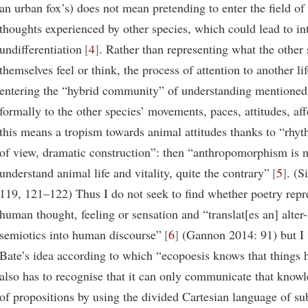
an urban fox’s) does not mean pretending to enter the field of
thoughts experienced by other species, which could lead to in
undifferentiation
4
. Rather than representing what the other 
themselves feel or think, the process of attention to another l
entering the “hybrid community” of understanding mentioned
formally to the other species’ movements, paces, attitudes, aff
this means a tropism towards animal attitudes thanks to “rhyth
of view, dramatic construction”: then “anthropomorphism is n
understand animal life and vitality, quite the contrary”
5
. (S
119, 121–122) Thus I do not seek to find whether poetry repr
human thought, feeling or sensation and “translat[es an] alter
semiotics into human discourse”
6
(Gannon 2014: 91) but I 
Bate’s idea according to which “ecopoesis knows that things ha
also has to recognise that it can only communicate that knowl
of propositions by using the divided Cartesian language of sub