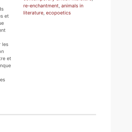
re-enchantment
,
animals in
ds
literature
,
ecopoetics
es et
ue
ent
 les
on
re et
anque
ues