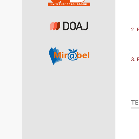
2. 
3. 
TE