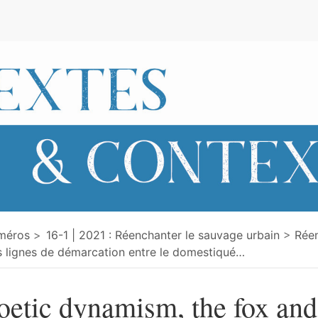
e
méros
16-1 | 2021 : Réenchanter le sauvage urbain
Réen
 lignes de démarcation entre le domestiqué
…
oetic dynamism, the fox and