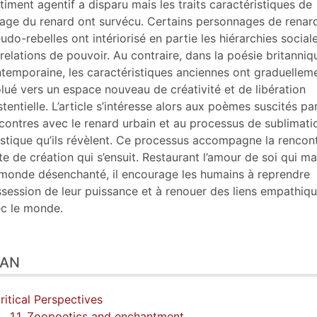
timent agentif a disparu mais les traits caractéristiques de
mage du renard ont survécu. Certains personnages de renar
udo-rebelles ont intériorisé en partie les hiérarchies social
 relations de pouvoir. Au contraire, dans la poésie britanniq
temporaine, les caractéristiques anciennes ont graduellem
lué vers un espace nouveau de créativité et de libération
stentielle. L’article s’intéresse alors aux poèmes suscités par
contres avec le renard urbain et au processus de sublimati
istique qu’ils révèlent. Ce processus accompagne la rencont
cte de création qui s’ensuit. Restaurant l’amour de soi qui m
monde désenchanté, il encourage les humains à reprendre
session de leur puissance et à renouer des liens empathiq
c le monde.
LAN
Critical Perspectives
1.1. Zoopoetics and enchantment