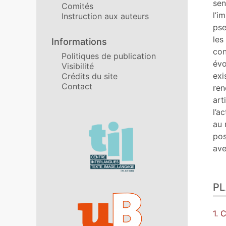
sen
Comités
l’i
Instruction aux auteurs
pse
les
Informations
con
Politiques de publication
évo
Visibilité
exi
Crédits du site
Contact
ren
art
l’a
au 
Affiliations/partenaires
pos
ave
P
1. 