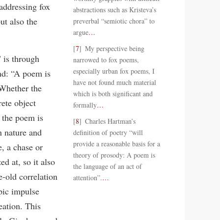
 addressing fox
abstractions such as Kristeva’s
ut also the
preverbal “semiotic chora” to
argue
…
7
My perspective being
 is through
narrowed to fox poems,
especially urban fox poems, I
end: “A poem is
have not found much material
 Whether the
which is both significant and
ete object
formally
…
f the poem is
8
Charles Hartman’s
n nature and
definition of poetry “will
provide a reasonable basis for a
e, a chase or
theory of prosody: A poem is
d at, so it also
the language of an act of
e-old correlation
attention”.
…
pic impulse
eation. This