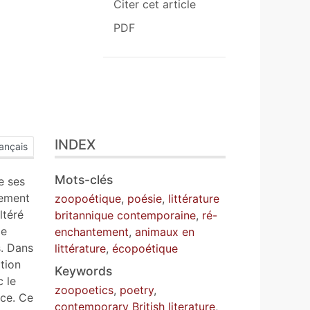
Citer cet article
PDF
INDEX
ançais
Mots-clés
e ses
tement
zoopoétique
,
poésie
,
littérature
ltéré
britannique contemporaine
,
ré-
le
enchantement
,
animaux en
s. Dans
littérature
,
écopoétique
tion
Keywords
 le
zoopoetics
,
poetry
,
nce. Ce
contemporary British literature
,