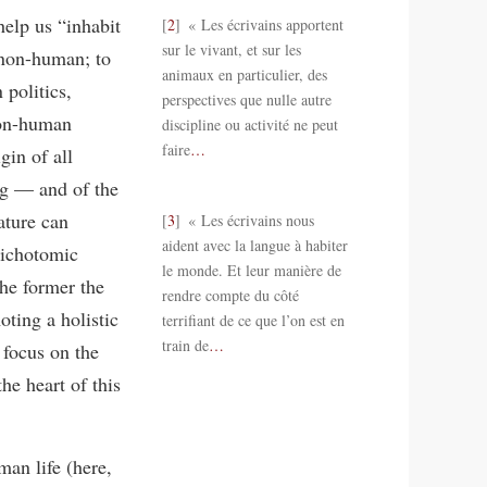
help us “inhabit
2
« Les écrivains apportent
sur le vivant, et sur les
 non-human; to
animaux en particulier, des
politics,
perspectives que nulle autre
non-human
discipline ou activité ne peut
faire
…
gin of all
g — and of the
ature can
3
« Les écrivains nous
aident avec la langue à habiter
dichotomic
le monde. Et leur manière de
he former the
rendre compte du côté
oting a holistic
terrifiant de ce que l’on est en
train de
…
 focus on the
he heart of this
an life (here,