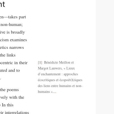
nt
ten—takes part
nd non-human;
ive is broadly
ticism examines
etics narrows
the links
centric in their
1
Bénédicte Meillon et
Margot Lauwers, « Lieux
lated and to
d’enchantement : approches
.
écocritiques et écopoét(h)iques
des liens entre humains et non-
 the poems
humains »
…
vely with the
 In this
r interrelations