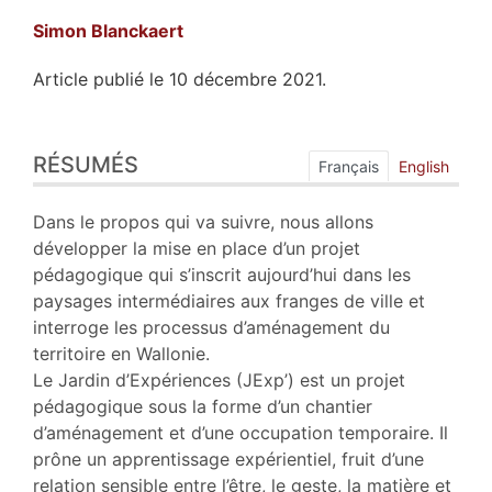
Simon
Blanckaert
Article publié le 10 décembre 2021.
Résumés
RÉSUMÉS
Index
Français
English
Plan
Texte
Dans le propos qui va suivre, nous allons
Bibliographie
développer la mise en place d’un projet
Illustrations
pédagogique qui s’inscrit aujourd’hui dans les
Citer cet article
paysages intermédiaires aux franges de ville et
Auteur
interroge les processus d’aménagement du
territoire en Wallonie.
Le Jardin d’Expériences (JExp’) est un projet
pédagogique sous la forme d’un chantier
d’aménagement et d’une occupation temporaire. Il
prône un apprentissage expérientiel, fruit d’une
relation sensible entre l’être, le geste, la matière et