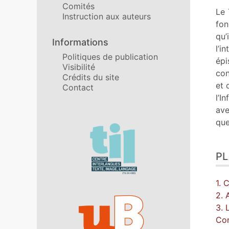
Comités
Bib
Le
Instruction aux auteurs
No
fon
Cit
qu’
Informations
Aut
l’i
Politiques de publication
épi
Visibilité
con
Crédits du site
et 
Contact
l’I
ave
que
Affiliations/partenaires
P
1. 
2. 
3. 
Con