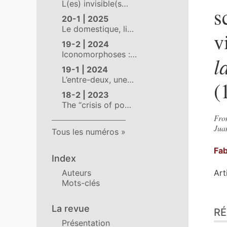
L(es) invisible(s…
s
20-1 | 2025
Le domestique, li…
v
19-2 | 2024
Iconomorphoses :…
l
19-1 | 2024
L’entre-deux, une…
(
18-2 | 2023
The “crisis of po…
Fro
Jua
Tous les numéros
Fa
Index
Auteurs
Art
Mots-clés
Ré
La revue
R
Pla
Présentation
Tex