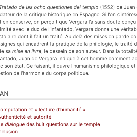
liographie
Tratado de las ocho questiones del templo
(1552) de Juan 
tes
dateur de la critique historique en Espagne. Si l’on s’intére
er cet article
il en conserve, on perçoit que Vergara l’a sans doute conçu
eur
ntimité avec le duc de l’Infantado, Vergara donne une véri
stolaire dont il fait un traité. Au delà des mises en garde co
signes qui encadrent la pratique de la philologie, le traité d
de sa
mise en livre
, le dessein de son auteur. Dans la totali
nfantado, Juan de Vergara indique à cet homme comment acq
c son état. Ce faisant, il ouvre l’humanisme philologique et l
stion de l’harmonie du corps politique.
LAN
Computation et « lecture d’humanité »
Authenticité et autorité
Le
dialogue
des huit questions sur le temple
clusion