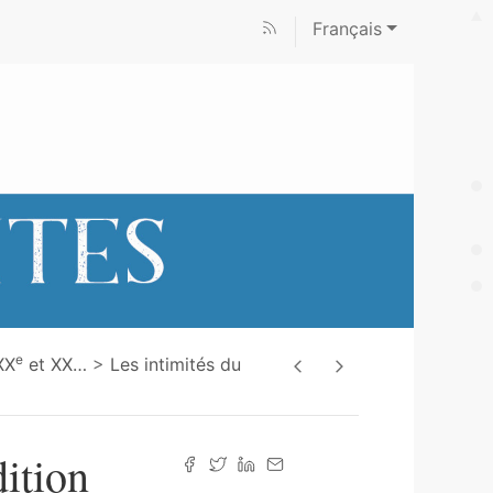
Français
e
XX
et XX
…
Les intimités du
dition