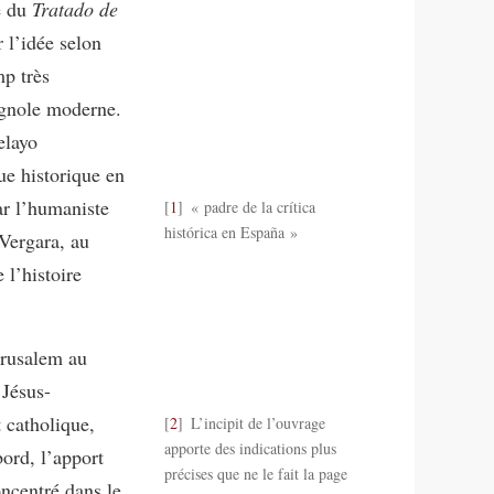
té du
Tratado de
r l’idée selon
mp très
agnole moderne.
elayo
que historique en
ar l’humaniste
1
« padre de la crítica
histórica en España »
Vergara, au
 l’histoire
érusalem au
 Jésus-
t catholique,
2
L’incipit de l’ouvrage
apporte des indications plus
bord, l’apport
précises que ne le fait la page
oncentré dans le