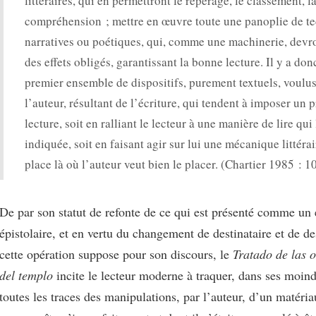
littéraires, qui en permettront le repérage, le classement, l
compréhension ; mettre en œuvre toute une panoplie de t
narratives ou poétiques, qui, comme une machinerie, devr
des effets obligés, garantissant la bonne lecture. Il y a don
premier ensemble de dispositifs, purement textuels, voulus
l’auteur, résultant de l’écriture, qui tendent à imposer un 
lecture, soit en ralliant le lecteur à une manière de lire qui 
indiquée, soit en faisant agir sur lui une mécanique littérai
place là où l’auteur veut bien le placer. (Chartier 1985 : 
De par son statut de refonte de ce qui est présenté comme un
épistolaire, et en vertu du changement de destinataire et de de
cette opération suppose pour son discours, le
Tratado de las 
del templo
incite le lecteur moderne à traquer, dans ses moind
toutes les traces des manipulations, par l’auteur, d’un matériau