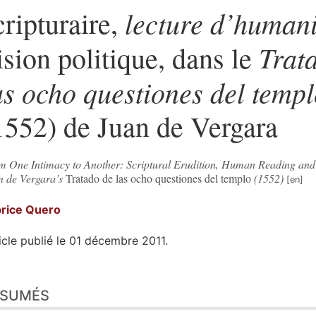
lecture d’humani
cripturaire,
Trat
ision politique, dans le
as ocho questiones del temp
1552) de Juan de Vergara
m One Intimacy to Another: Scriptural Erudition, Human Reading and P
n de Vergara’s
Tratado de las ocho questiones del templo
(1552)
brice
Quero
icle publié le 01 décembre 2011.
sumés
ÉSUMÉS
n
te