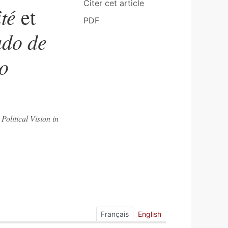
Citer cet article
té
et
PDF
ado de
lo
olitical Vision in
Français
English