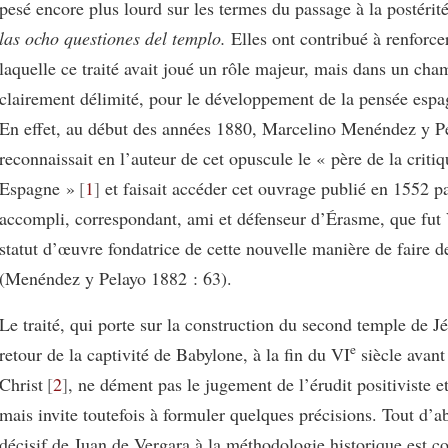
pesé encore plus lourd sur les termes du passage à la postéri
las ocho questiones del templo.
Elles ont contribué à renforce
laquelle ce traité avait joué un rôle majeur, mais dans un cha
clairement délimité, pour le développement de la pensée esp
En effet, au début des années 1880, Marcelino Menéndez y P
reconnaissait en l’auteur de cet opuscule le « père de la criti
Espagne »
1
et faisait accéder cet ouvrage publié en 1552 p
accompli, correspondant, ami et défenseur d’Érasme, que fut 
statut d’œuvre fondatrice de cette nouvelle manière de faire de
(Menéndez y Pelayo 1882 : 63).
Le traité, qui porte sur la construction du second temple de J
e
retour de la captivité de Babylone, à la fin du VI
siècle avant
Christ
2
, ne dément pas le jugement de l’érudit positiviste e
mais invite toutefois à formuler quelques précisions. Tout d’a
décisif de Juan de Vergara à la méthodologie historique est c