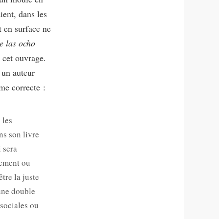
ient, dans les
t en surface ne
e las ocho
e cet ouvrage.
 un auteur
ime correcte :
 les
ns son livre
i sera
rement ou
être la juste
 une double
 sociales ou