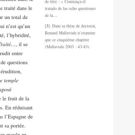
de titre : « Comiença el
e traité dans le
tratado de las ocho questiones
de la
…
ur un total de
ui n’est qu’un
3
Dans sa thèse de doctorat,
Renaud Mallaviale n’examine
é, l’hybridité,
que ce cinquième chapitre
Traité…
, il se
(Mallaviale 2003 : 43-83).
rudit entre
 de questions
érudition,
le temple
exposé
le fruit de la
s. En réduisant
ans l’Espagne de
t sa portée.
 un moule en