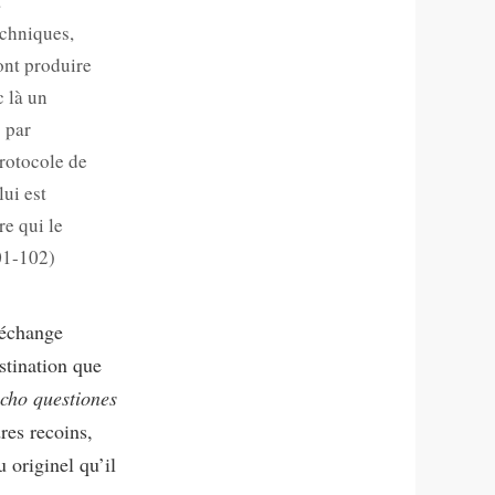
a
echniques,
ont produire
c là un
 par
protocole de
lui est
re qui le
101-102)
 échange
stination que
ocho questiones
res recoins,
 originel qu’il