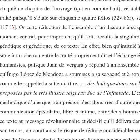
cinquième chapitre de l’ouvrage (qui en compte huit), véritabl
traité puisqu’il s’étale sur cinquante-quatre folios (32v-86r), s
117
3
. Or cette réduction de l’ensemble d’un discours à ce q
moment central, pour important qu’il soit, occulte la singularit
génétique et générique, de ce texte. En effet, bien qu’intitulé
situe à mi-chemin entre le traité proprement dit et l’échange é
humanistes, puisque Juan de Vergara y répond à un ensemble
qu’Íñigo López de Mendoza a soumises à sa sagacité et à son 
comme le rappelle la suite du titre, …
des huit questions sur 
proposées par le très illustre seigneur duc de l’Infantado
. L’
méthodique d’une question précise n’est donc rien d’autre que 
communication épistolaire, libre et intime, entre deux homme
ce texte au message révolutionnaire et décisif qu’il délivra d
son temps, on court ainsi le risque de réduire considérablemen
Juan de Vergara a choisi de couler un discours novateur dans