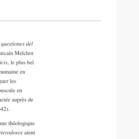
 questiones del
minicain Melchor
icis
, le plus bel
e humaine en
guer les
opuscule en
ractée auprès de
642).
mme théologique
eterodoxos
aient