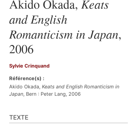
Keats
Akido Okada,
and English
Romanticism in Japan
,
2006
Sylvie
Crinquand
Référence(s) :
Akido Okada,
Keats and English Romanticism in
Japan
, Bern : Peter Lang, 2006
Texte
TEXTE
Citer cet article
Auteur