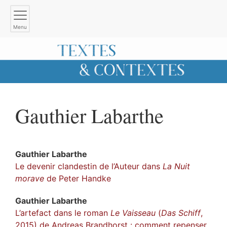
Menu
Gauthier
Labarthe
Gauthier
Labarthe
Le devenir clandestin de l’Auteur dans
La Nuit
morave
de Peter Handke
Gauthier
Labarthe
L’artefact dans le roman
Le Vaisseau
(
Das Schiff
,
2015) de Andreas Brandhorst : comment repenser