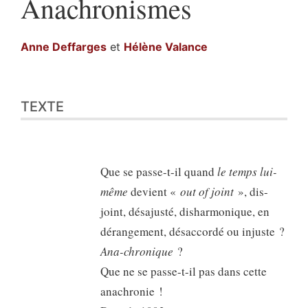
Anachronismes
Anne
Deffarges
et
Hélène
Valance
Texte
TEXTE
Bibliographie
Citer cet article
Auteurs
Que se passe-t-il quand
le temps lui-
même
devient «
out of joint
», dis-
joint, désajusté, disharmonique, en
dérangement, désaccordé ou injuste ?
Ana-chronique
?
Que ne se passe-t-il pas dans cette
anachronie !