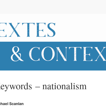
e
eywords – nationalism
chael
Scanlan