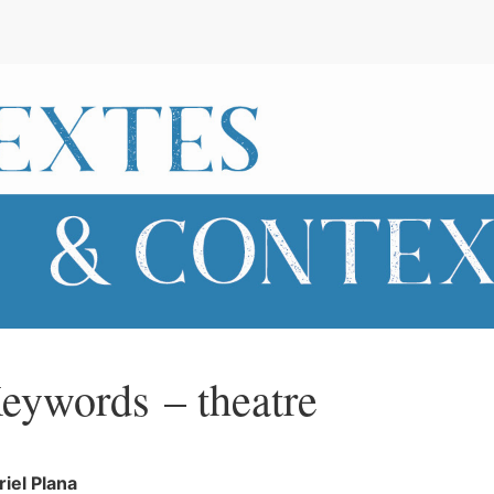
e
eywords – theatre
riel
Plana