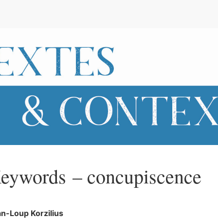
e
eywords – concupiscence
an-Loup
Korzilius