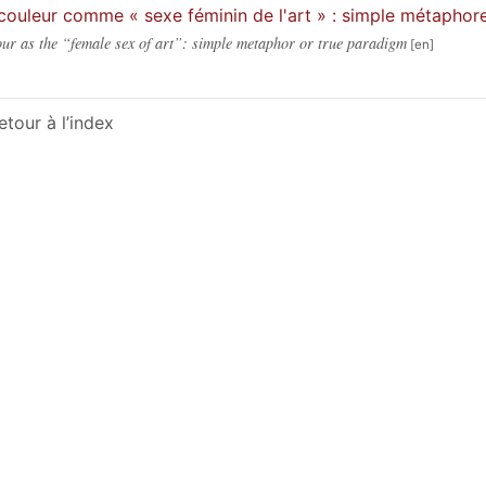
couleur comme « sexe féminin de l'art » : simple métaphor
ur as the “female sex of art”: simple metaphor or true paradigm
etour à l’index