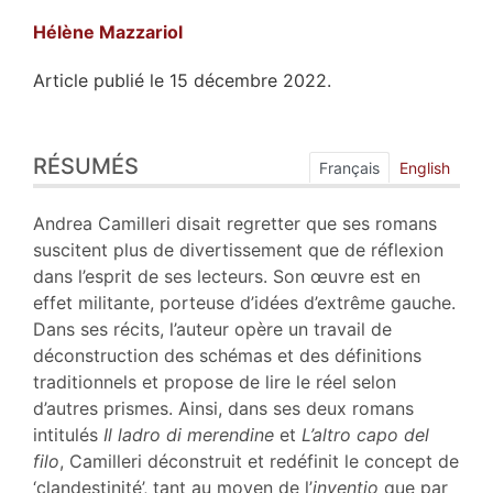
Hélène
Mazzariol
Article publié le 15 décembre 2022.
Résumés
RÉSUMÉS
Index
Français
English
Plan
Texte
Andrea Camilleri disait regretter que ses romans
Bibliographie
suscitent plus de divertissement que de réflexion
Notes
dans l’esprit de ses lecteurs. Son œuvre est en
Citer cet article
effet militante, porteuse d’idées d’extrême gauche.
Auteur
Dans ses récits, l’auteur opère un travail de
déconstruction des schémas et des définitions
traditionnels et propose de lire le réel selon
d’autres prismes. Ainsi, dans ses deux romans
intitulés
Il ladro di merendine
et
L’altro capo del
filo
, Camilleri déconstruit et redéfinit le concept de
‘clandestinité’, tant au moyen de l’
inventio
que par