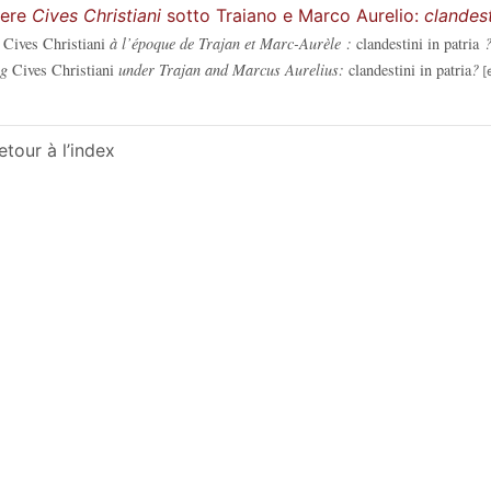
ere
Cives Christiani
sotto Traiano e Marco Aurelio:
clandest
e
Cives Christiani
à l’époque de Trajan et Marc-Aurèle :
clandestini in patria
ng
Cives Christiani
under Trajan and Marcus Aurelius:
clandestini in patria
?
etour à l’index