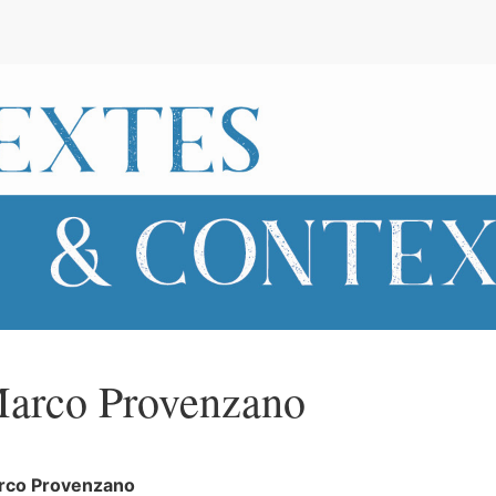
e
arco
Provenzano
rco
Provenzano