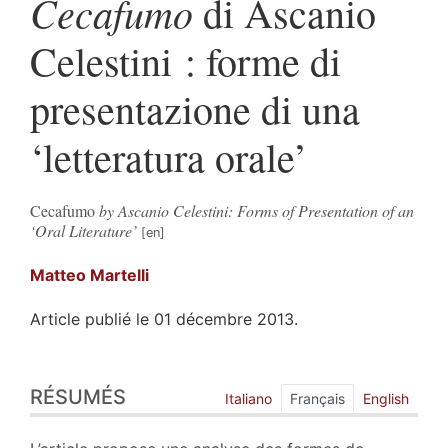
Cecafumo
di Ascanio
Celestini : forme di
presentazione di una
‘letteratura orale’
Cecafumo
by Ascanio Celestini: Forms of Presentation of an
‘Oral Literature’
Matteo
Martelli
Article publié le 01 décembre 2013.
Résumés
RÉSUMÉS
Plan
Italiano
Français
English
Texte
Bibliographie