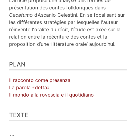
L’article propose une analyse des formes de
Notes
présentation des contes folkloriques dans
Citer cet article
Cecafumo
d’Ascanio Celestini. En se focalisant sur
Auteur
les différentes stratégies par lesquelles l'auteur
réinvente l'oralité du récit, l’étude est axée sur la
relation entre la réécriture des contes et la
proposition d’une ‘littérature orale’ aujourd’hui.
PLAN
Il racconto come presenza
La parola «detta»
Il mondo alla rovescia e il quotidiano
TEXTE