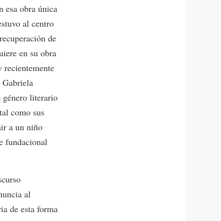
n esa obra única
stuvo al centro
 recuperación de
uiere en su obra
y recientemente
l Gabriela
 género literario
 tal como sus
ir a un niño
te fundacional
scurso
nuncia al
ria de esta forma