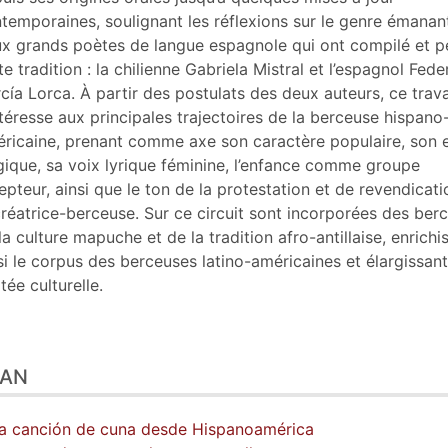
tes
temporaines, soulignant les réflexions sur le genre émanan
er cet article
x grands poètes de langue espagnole qui ont compilé et p
eur
te tradition : la chilienne Gabriela Mistral et l’espagnol Fede
cía Lorca. À partir des postulats des deux auteurs, ce trava
ntéresse aux principales trajectoires de la berceuse hispano
ricaine, prenant comme axe son caractère populaire, son e
gique, sa voix lyrique féminine, l’enfance comme groupe
epteur, ainsi que le ton de la protestation et de revendicat
créatrice-berceuse. Sur ce circuit sont incorporées des ber
la culture mapuche et de la tradition afro-antillaise, enrichi
si le corpus des berceuses latino-américaines et élargissant
tée culturelle.
LAN
La canción de cuna desde Hispanoamérica