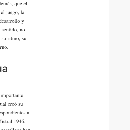
demás, que el
el juego, la
desarrollo y
l sentido, no
 su ritmo, su
rno.
ua
 importante
cual creó su
espondientes a
Mistral 1946:
 castellana han