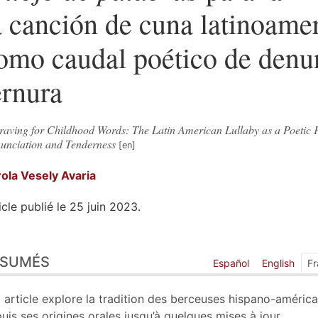
a canción de cuna latinoame
omo caudal poético de denu
ernura
raving for Childhood Words: The Latin American Lullaby as a Poetic 
unciation and Tenderness
rola
Vesely Avaria
icle publié le 25 juin 2023.
sumés
ÉSUMÉS
ex
Español
English
Fr
n
te
 article explore la tradition des berceuses hispano-américa
liographie
uis ses origines orales jusqu’à quelques mises à jour