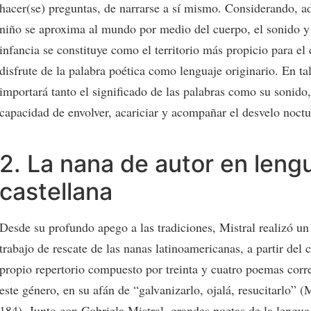
hacer(se) preguntas, de narrarse a sí mismo. Considerando, a
niño se aproxima al mundo por medio del cuerpo, el sonido y 
infancia se constituye como el territorio más propicio para el 
disfrute de la palabra poética como lenguaje originario. En ta
importará tanto el significado de las palabras como su sonido,
capacidad de envolver, acariciar y acompañar el desvelo noctu
2. La nana de autor en leng
castellana
Desde su profundo apego a las tradiciones, Mistral realizó un
trabajo de rescate de las nanas latinoamericanas, a partir del 
propio repertorio compuesto por treinta y cuatro poemas corr
este género, en su afán de “galvanizarlo, ojalá, resucitarlo” (
184). Junto con Gabriela Mistral, grandes poetas de la lengua