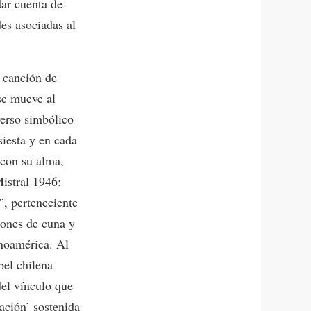
dar cuenta de
des asociadas al
 canción de
se mueve al
verso simbólico
siesta y en cada
 con su alma,
Mistral 1946:
, perteneciente
iones de cuna y
inoamérica. Al
bel chilena
del vínculo que
sación’
sostenida