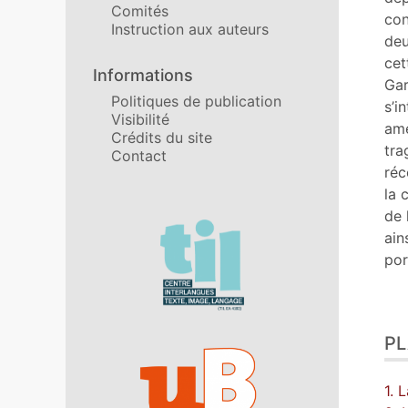
Comités
No
con
Instruction aux auteurs
Cit
deu
Aut
cet
Informations
Gar
Politiques de publication
s’i
Visibilité
amé
Crédits du site
tra
Contact
réc
la 
de 
Affiliations/partenaires
ain
por
P
1. 