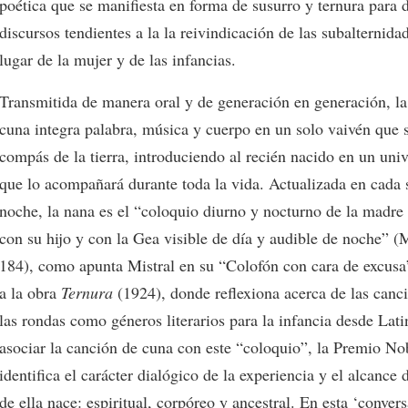
poética que se manifiesta en forma de susurro y ternura para 
discursos tendientes a la la reivindicación de las subalternida
lugar de la mujer y de las infancias.
Transmitida de manera oral y de generación en generación, la
cuna integra palabra, música y cuerpo en un solo vaivén que 
compás de la tierra, introduciendo al recién nacido en un uni
que lo acompañará durante toda la vida. Actualizada en cada 
noche, la nana es el “coloquio diurno y nocturno de la madre
con su hijo y con la Gea visible de día y audible de noche” (
184), como apunta Mistral en su “Colofón con cara de excusa”
a la obra
Ternura
(1924), donde reflexiona acerca de las canc
las rondas como géneros literarios para la infancia desde Lat
asociar la canción de cuna con este “coloquio”, la Premio No
identifica el carácter dialógico de la experiencia y el alcance 
de ella nace: espiritual, corpóreo y ancestral. En esta ‘conver