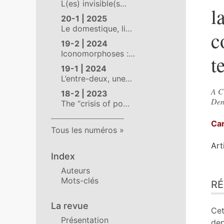
L(es) invisible(s…
l
20-1 | 2025
Le domestique, li…
c
19-2 | 2024
Iconomorphoses :…
t
19-1 | 2024
L’entre-deux, une…
A C
18-2 | 2023
Den
The “crisis of po…
Ca
Tous les numéros
Art
Index
Auteurs
Ré
Mots-clés
R
Ind
Pla
La revue
Tex
Cet
Présentation
Bib
dep