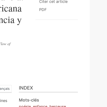
Citer cet article
ricana
PDF
ncia y
Flow of
INDEX
ançais
Mots-clés
ines
poésie
,
enfance
,
berceuse
,