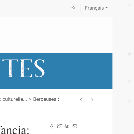
Français
 culturelle
…
Berceuses :
fancia: