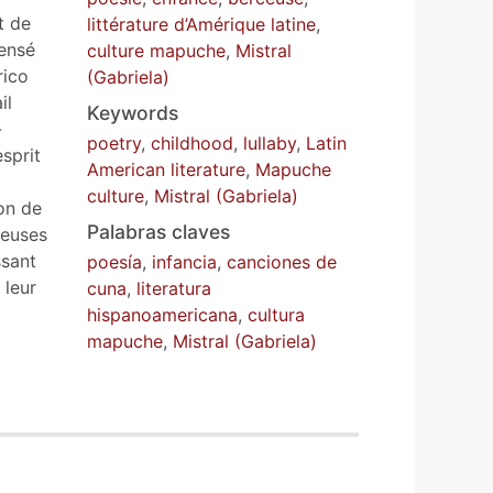
t de
littérature d’Amérique latine
,
ensé
culture mapuche
,
Mistral
rico
(Gabriela)
il
Keywords
-
poetry
,
childhood
,
lullaby
,
Latin
sprit
American literature
,
Mapuche
culture
,
Mistral (Gabriela)
ion de
Palabras claves
ceuses
ssant
poesía
,
infancia
,
canciones de
 leur
cuna
,
literatura
hispanoamericana
,
cultura
mapuche
,
Mistral (Gabriela)