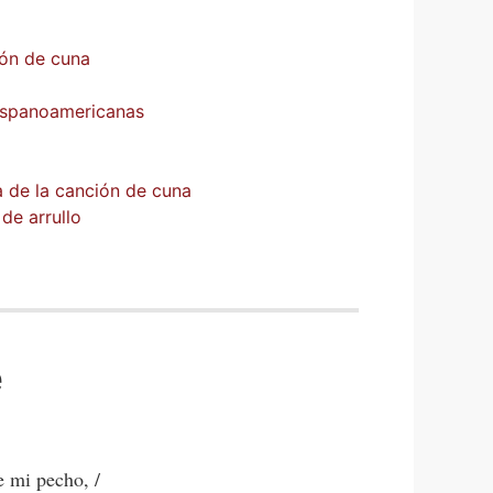
ión de cuna
 hispanoamericanas
a de la canción de cuna
de arrullo
e
e mi pecho, /