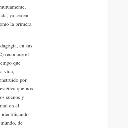
n mutuamente,
ada, ya sea en
 como la primera
dagogía, en sus
2) reconoce el
tiempo que
la vida,
onstruido por
estética que nos
ros sueños y
tal en el
 identificando
l mundo, de