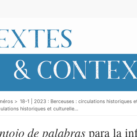
e
méros
18-1 | 2023 : Berceuses : circulations historiques et
culations historiques et culturelle
…
ntojo de palabras
para la in