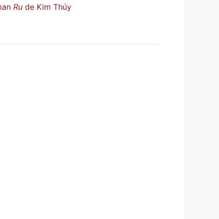
oman
Ru
de Kim Thúy