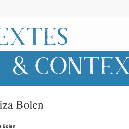
e
iza
Bolen
za
Bolen