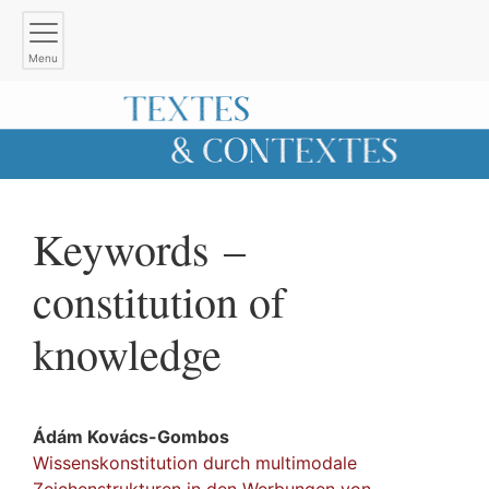
Menu
Keywords –
constitution of
knowledge
Ádám
Kovács-Gombos
Wissenskonstitution durch multimodale
Zeichenstrukturen in den Werbungen von