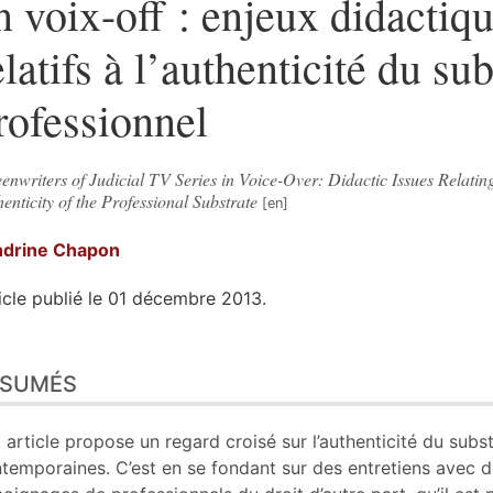
n voix-off : enjeux didactiq
elatifs à l’authenticité du sub
rofessionnel
enwriters of Judicial TV Series in Voice-Over: Didactic Issues Relating
enticity of the Professional Substrate
ndrine
Chapon
icle publié le 01 décembre 2013.
sumés
ÉSUMÉS
n
te
liographie
 article propose un regard croisé sur l’authenticité du substr
tes
temporaines. C’est en se fondant sur des entretiens avec d
er cet article