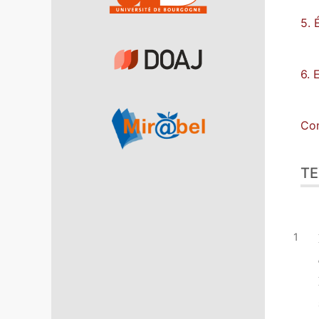
5. 
6. 
Con
TE