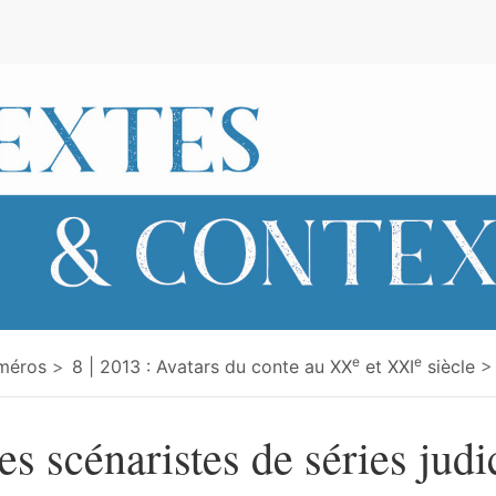
e
e
e
méros
8 | 2013 : Avatars du conte au XX
et XXI
siècle
es scénaristes de séries judi