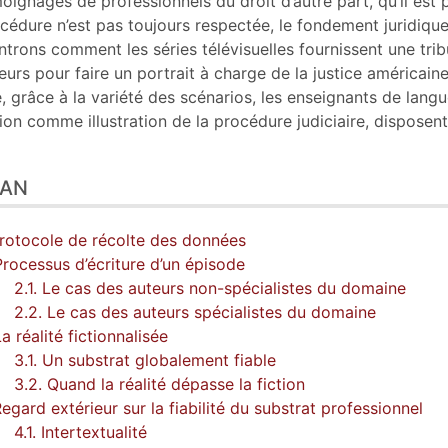
oignages de professionnels du droit d’autre part, qu’il est 
eur
cédure n’est pas toujours respectée, le fondement juridique e
trons comment les séries télévisuelles fournissent une tri
eurs pour faire un portrait à charge de la justice américai
, grâce à la variété des scénarios, les enseignants de langue
tion comme illustration de la procédure judiciaire, disposent
LAN
Protocole de récolte des données
Processus d’écriture d’un épisode
2.1. Le cas des auteurs non-spécialistes du domaine
2.2. Le cas des auteurs spécialistes du domaine
La réalité fictionnalisée
3.1. Un substrat globalement fiable
3.2. Quand la réalité dépasse la fiction
Regard extérieur sur la fiabilité du substrat professionnel
4.1. Intertextualité