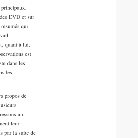
s principaux.
 des DVD et sur
e résumés qui
vail.
, quant à lui,
servations est
ste dans les
ns les
es propos de
lusieurs
dressons un
ment leur
 par la suite de