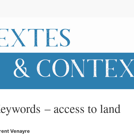
e
eywords – access to land
rent
Venayre