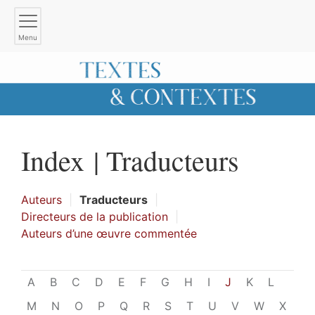
Menu
Index |
Traducteurs
Auteurs
Traducteurs
Directeurs de la publication
Auteurs d’une œuvre commentée
A
B
C
D
E
F
G
H
I
J
K
L
M
N
O
P
Q
R
S
T
U
V
W
X