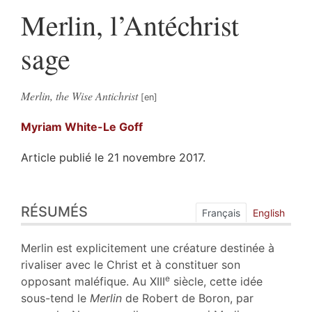
Merlin, l’Antéchrist
sage
Merlin, the Wise Antichrist
Myriam
White-Le Goff
Article publié le 21 novembre 2017.
Résumés
RÉSUMÉS
Index
Français
English
Plan
Texte
Merlin est explicitement une créature destinée à
Bibliographie
rivaliser avec le Christ et à constituer son
Notes
e
opposant maléfique. Au XIII
siècle, cette idée
Citer cet article
sous-tend le
Merlin
de Robert de Boron, par
Auteur