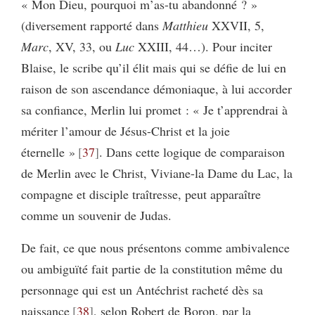
« Mon Dieu, pourquoi m’as-tu abandonné ? »
(diversement rapporté dans
Matthieu
XXVII, 5,
Marc
, XV, 33, ou
Luc
XXIII, 44…). Pour inciter
Blaise, le scribe qu’il élit mais qui se défie de lui en
raison de son ascendance démoniaque, à lui accorder
sa confiance, Merlin lui promet : « Je t’apprendrai à
mériter l’amour de Jésus-Christ et la joie
éternelle »
37
. Dans cette logique de comparaison
de Merlin avec le Christ, Viviane-la Dame du Lac, la
compagne et disciple traîtresse, peut apparaître
comme un souvenir de Judas.
De fait, ce que nous présentons comme ambivalence
ou ambiguïté fait partie de la constitution même du
personnage qui est un Antéchrist racheté dès sa
naissance
38
, selon Robert de Boron, par la