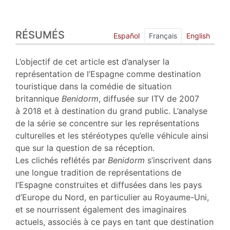
Résumés
RÉSUMÉS
Index
Español
Français
English
Plan
Texte
L’objectif de cet article est d’analyser la
Bibliographie
représentation de l’Espagne comme destination
Notes
touristique dans la comédie de situation
Citer cet article
britannique
Benidorm
, diffusée sur ITV de 2007
Auteur
à 2018 et à destination du grand public. L’analyse
de la série se concentre sur les représentations
culturelles et les stéréotypes qu’elle véhicule ainsi
que sur la question de sa réception.
Les clichés reflétés par
Benidorm
s’inscrivent dans
une longue tradition de représentations de
l’Espagne construites et diffusées dans les pays
d’Europe du Nord, en particulier au Royaume-Uni,
et se nourrissent également des imaginaires
actuels, associés à ce pays en tant que destination