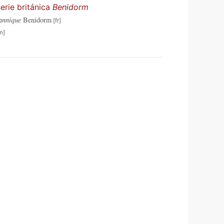
erie británica
Benidorm
tannique
Benidorm