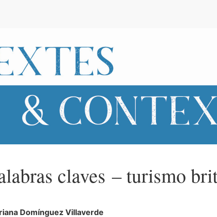
e
alabras claves – turismo bri
riana
Domínguez Villaverde