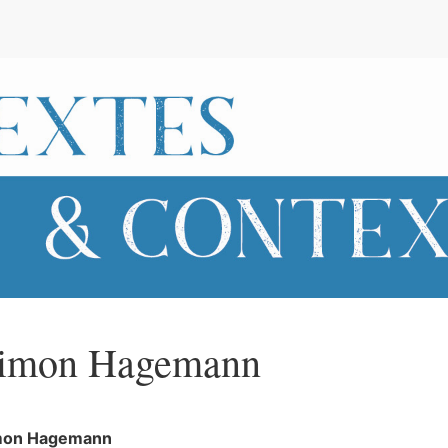
e
imon
Hagemann
mon
Hagemann